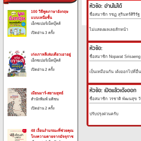
หัวข้อ: อ่านไม่ได้
100 วิธีพูดภาษาอังกฤษ
ชื่อสมาชิก รชฏ สุรินทร์ศิริรัฐ
แบบเหนือชั้น
เอ็กซเปอร์เน็ทบุ๊คส์
ไม่แสดงผลเลยสักหน้า
เปิดอ่าน 3 ครั้ง
หัวข้อ:
เก่งเกาหลีเล่มเดียวเอาอยู่
ชื่อสมาชิก Noparat Srisaeng 
เอ็กซเปอร์เน็ทบุ๊คส์
เปิดอ่าน 2 ครั้ง
เป็นเหมือนกัน เด้งออกไปที่อื่
หัวข้อ: เปิดแล้วเด้งออก
เมียนมาร์-สยามยุทธ์
ชื่อสมาชิก วรชาติ พัฒนสุข วั
สำนักพิมพ์ มติชน
เปิดอ่าน 2 ครั้ง
ปรับปรุงด่วนครับ
48 เงื่อนงำมรณะที่ช่วยคุณ
โกงความตายจากมัจจุราช