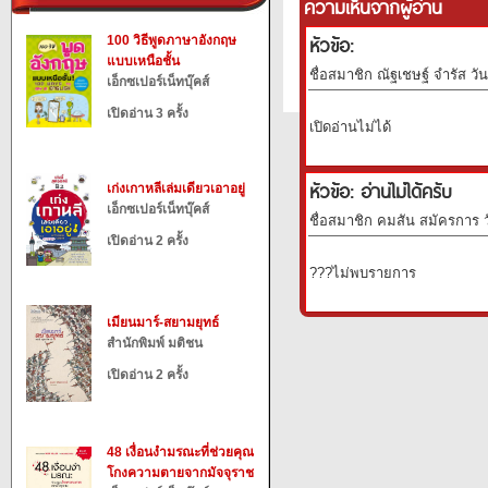
ความเห็นจากผู้อ่าน
หัวข้อ:
100 วิธีพูดภาษาอังกฤษ
แบบเหนือชั้น
ชื่อสมาชิก ณัฐเชษฐ์ จำรัส วั
เอ็กซเปอร์เน็ทบุ๊คส์
เปิดอ่าน 3 ครั้ง
เปิดอ่านไม่ได้
หัวข้อ: อ่านไม่ได้ครับ
เก่งเกาหลีเล่มเดียวเอาอยู่
เอ็กซเปอร์เน็ทบุ๊คส์
ชื่อสมาชิก คมสัน สมัครการ ว
เปิดอ่าน 2 ครั้ง
???ไม่พบรายการ
เมียนมาร์-สยามยุทธ์
สำนักพิมพ์ มติชน
เปิดอ่าน 2 ครั้ง
48 เงื่อนงำมรณะที่ช่วยคุณ
โกงความตายจากมัจจุราช