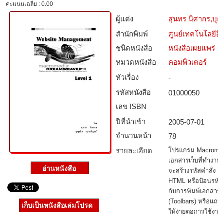
คะแนนเฉลี่ย : 0.00
ผู้แต่ง
สุนทร นิศากร,บุ
สำนักพิมพ์
ศูนย์เทคโนโลยี
ชนิดหนังสือ­
หนังสือเผยแพร่
หมวดหนังสือ­
คอมพิวเตอร์
หัวเรื่อง
-
รหัสหนังสือ­
01000050
เลข ISBN
ปีที่นำเข้า
2005-07-01
จำนวนหน้า
78
รายละเอียด
โปรแกรม Macrome
เอกสารเว็บที่ทำ
จะสร้างรหัสคำสั่ง
HTML หรือป้อนรห
กับการพิมพ์เอกสาร
(Toolbars) หรือแ
เก็บเป็นหนังสือเล่มโปรด
ให้ง่ายต่อการใช้