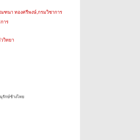
,มัณฑนา ทองศรีพงษ์,กรมวิชาการ
ิการ
ววิทยา
อนุรักษ์ช้างไทย