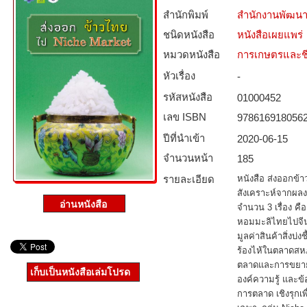
สำนักพิมพ์
สำนักงานพัฒนา
ชนิดหนังสือ­
หนังสือเผยแพร่
หมวดหนังสือ­
การเกษตรและชี
หัวเรื่อง
-
รหัสหนังสือ­
01000452
เลข ISBN
978616918056
ปีที่นำเข้า
2020-06-15
จำนวนหน้า
185
รายละเอียด
หนังสือ ส่งออกข้า
สังเคราะห์จากผล
จำนวน 3 เรื่อง คื
หอมมะลิไทยไปจีน
มูลค่าสินค้าสิ่งบ่
ร้องไห้ในตลาดสห
ตลาดและการขยายต
เก็บเป็นหนังสือเล่มโปรด
องค์ความรู้ และข้
การตลาด เชิงรุก