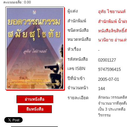
คะแนนเฉลี่ย : 0.00
ผู้แต่ง
อุทัย ไชยานนท์
สำนักพิมพ์
สำนักพิมพ์ น้ำฝ
ชนิดหนังสือ­
หนังสือลิขสิทธิ์
หมวดหนังสือ­
นวนิยาย อ่านเล
หัวเรื่อง
-
รหัสหนังสือ­
02001127
เลข ISBN
9747596415
ปีที่นำเข้า
2005-07-01
จำนวนหน้า
144
รายละเอียด
ลักษณะวรรณคดีสมั
อ่านหนังสือ
จำนวนมากที่สุดคือ
ยืมหนังสือ
เป็น 3 ประเภทคือ
วีรกรรม