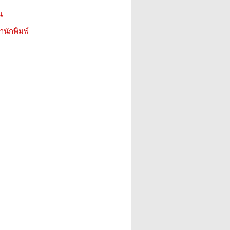
น
สำนักพิมพ์