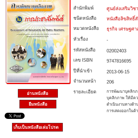
สำนักพิมพ์
ศูนย์ส่งเสริมวิ
ชนิดหนังสือ­
หนังสือลิขสิทธิ์
หมวดหนังสือ­
ธุรกิจ เศรษฐศ
หัวเรื่อง
-
รหัสหนังสือ­
02002403
เลข ISBN
9747816695
ปีที่นำเข้า
2013-06-15
จำนวนหน้า
206
รายละเอียด
การพัฒนาบุคลิกภ
อ่านหนังสือ
บุคลิกภาพ ให้ม
ยืมหนังสือ
ดำเนินงานทางด้าน
การเสดงออกในด้
เก็บเป็นหนังสือเล่มโปรด