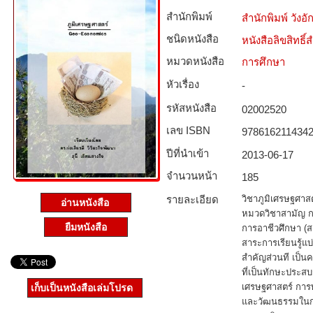
สำนักพิมพ์
สำนักพิมพ์ วังอั
ชนิดหนังสือ­
หนังสือลิขสิทธิ์
หมวดหนังสือ­
การศึกษา
หัวเรื่อง
-
รหัสหนังสือ­
02002520
เลข ISBN
978616211434
ปีที่นำเข้า
2013-06-17
จำนวนหน้า
185
รายละเอียด
วิชาภูมิเศรษฐศาสต
อ่านหนังสือ
หมวดวิชาสามัญ ก
ยืมหนังสือ
การอาชีวศึกษา (ส
สาระการเรียนรู้แบ
สำคัญส่วนที เป็น
ที่เป็นทักษะประสบก
เศรษฐศาสตร์ การ
เก็บเป็นหนังสือเล่มโปรด
และวัฒนธรรมในกา