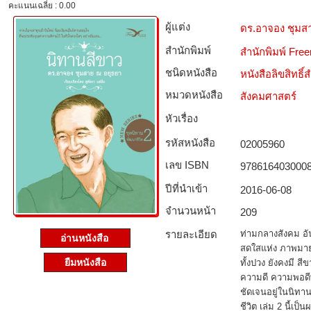
คะแนนเฉลี่ย : 0.00
ผู้แต่ง
ดร.อาจอง ชุมส
สำนักพิมพ์
สำนักพิมพ์ Free
ชนิดหนังสือ­
หนังสือลิขสิทธิ์
หมวดหนังสือ­
สังคมศาสตร์
หัวเรื่อง
รหัสหนังสือ­
02005960
เลข ISBN
978616403000
ปีที่นำเข้า
2016-06-08
จำนวนหน้า
209
รายละเอียด
ท่ามกลางสังคม อัน
อ่านหนังสือ
สดใสแห่ง ภาพมายา
ยืมหนังสือ
ทั้งปวง ยังคงมี สี
ความดี ความพอดีพ
ชัดเจนอยู่ในนิทาน
ชีวิต เล่ม 2 นี้เป็