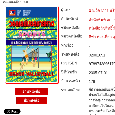
คะแนนเฉลี่ย : 0.00
ผู้แต่ง
ฝ่ายวิชาการ บริ
สำนักพิมพ์
สำนักพิมพ์ สกาย
ชนิดหนังสือ­
หนังสือลิขสิทธิ์
หมวดหนังสือ­
กีฬา ท่องเที่ย
หัวเรื่อง
-
รหัสหนังสือ­
02001091
เลข ISBN
978974389617
ปีที่นำเข้า
2005-07-01
จำนวนหน้า
176
รายละเอียด
กีฬาวอลเลย์บอลเป็
อ่านหนังสือ
น่าสนใจในปัจจุบัน
ยืมหนังสือ
รางวัลสูงกว่าวอล
อาชีพต่อไปในอน
ประเภททีม โดยทีม 