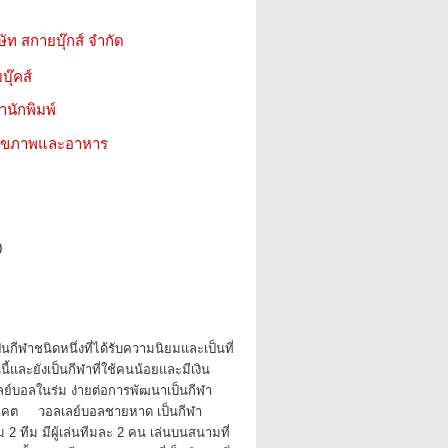
ษัท สกายบุ๊กส์ จำกัด
บุ๊คส์
สำนักพิมพ์
ว สุขภาพและอาหาร
0
นกีฬาชนิดหนึ่งที่ได้รับความนิยมและเป็นที่
นี้และยังเป็นกีฬาที่ใช้คนน้อยและมีเงิน
เลย์บอลในร่ม ง่ายต่อการพัฒนาเป็นกีฬา
าคต วอลเลย์บอลชายหาด เป็นกีฬา
2 ทีม มีผู้เล่นทีมละ 2 คน เล่นบนสนามที่