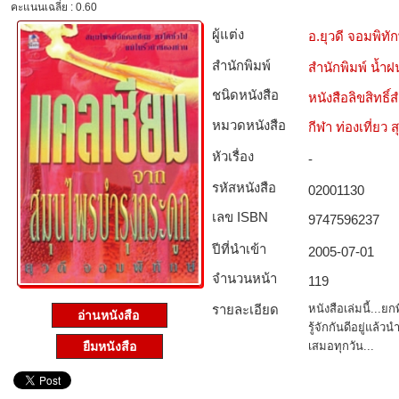
คะแนนเฉลี่ย : 0.60
ผู้แต่ง
อ.ยุวดี จอมพิทัก
สำนักพิมพ์
สำนักพิมพ์ น้ำฝ
ชนิดหนังสือ­
หนังสือลิขสิทธิ์
หมวดหนังสือ­
กีฬา ท่องเที่ย
หัวเรื่อง
-
รหัสหนังสือ­
02001130
เลข ISBN
9747596237
ปีที่นำเข้า
2005-07-01
จำนวนหน้า
119
รายละเอียด
หนังสือเล่มนี้...
อ่านหนังสือ
รู้จักกันดีอยู่แ
เสมอทุกวัน...
ยืมหนังสือ