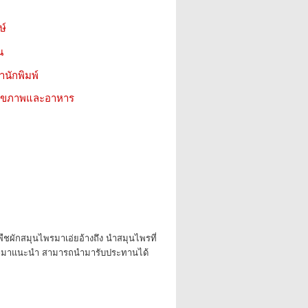
ษ์
น
สำนักพิมพ์
ว สุขภาพและอาหาร
ยกพืชผักสมุนไพรมาเอ่ยอ้างถึง นำสมุนไพรที่
ล้วนำมาแนะนำ สามารถนำมารับประทานได้