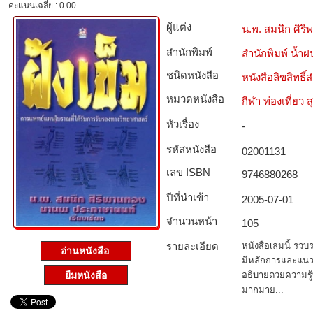
คะแนนเฉลี่ย : 0.00
ผู้แต่ง
น.พ. สมนึก ศิ
สำนักพิมพ์
สำนักพิมพ์ น้ำฝ
ชนิดหนังสือ­
หนังสือลิขสิทธิ์
หมวดหนังสือ­
กีฬา ท่องเที่ย
หัวเรื่อง
-
รหัสหนังสือ­
02001131
เลข ISBN
9746880268
ปีที่นำเข้า
2005-07-01
จำนวนหน้า
105
รายละเอียด
หนังสือเล่มนี้ รวบ
อ่านหนังสือ
มีหลักการและแนวคิ
อธิบายดวยความรู้
ยืมหนังสือ
มากมาย...