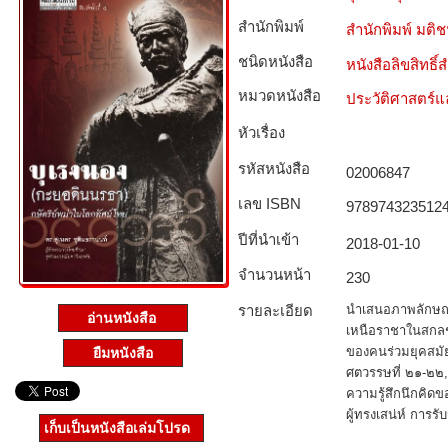
สำนักพิมพ์
สำนักพิมพ์ มติ
ชนิดหนังสือ­
หนังสือลิขสิทธิ์
หมวดหนังสือ­
ประวัติศาสตร์แล
หัวเรื่อง
รหัสหนังสือ­
02006847
เลข ISBN
978974323512
ปีที่นำเข้า
2018-01-10
จำนวนหน้า
230
รายละเอียด
นำเสนอภาพลักษณ์
อ่านหนังสือ
เหนือราชาในสกลชม
ของคนร่วมยุคสมั
ยืมหนังสือ
ศตวรรษที่ ๒๑-๒๒, 
ความรู้สึกนึกคิด
ผู้ทรงเสน่ห์ การ
เก็บเป็นหนังสือเล่มโปรด