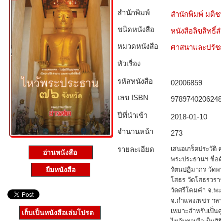
สำนักพิมพ์
สำนักพิมพ์ มติ
ชนิดหนังสือ­
หนังสือลิขสิทธิ์
หมวดหนังสือ­
ศาสนาและปรั
หัวเรื่อง
รหัสหนังสือ­
02006859
เลข ISBN
978974020624
ปีที่นำเข้า
2018-01-10
จำนวนหน้า
273
รายละเอียด
เสนอเกร็ดประวัติ 
อ่านหนังสือ
พระประธานฯ ชื่อด
ยืมหนังสือ
รัตนปฏิมากร วัดพ
โสธร วัดโสธรวรา
วัดศรีโคมคำ จ.พะ
จ.กำแพงเพชร ฯลฯ น
เหมาะสำหรับเป็นคู่
เก็บเป็นหนังสือเล่มโปรด