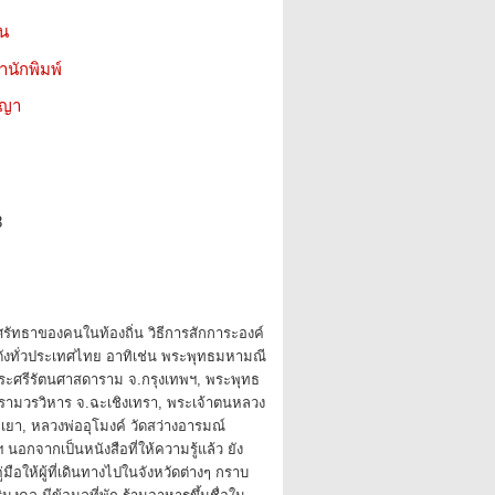
ชน
สำนักพิมพ์
ชญา
8
ศรัทธาของคนในท้องถิ่น วิธีการสักการะองค์
ังทั่วประเทศไทย อาทิเช่น พระพุทธมหามณี
ระศรีรัตนศาสดาราม จ.กรุงเทพฯ, พระพุทธ
รามวรวิหาร จ.ฉะเชิงเทรา, พระเจ้าตนหลวง
เยา, หลวงพ่ออุโมงค์ วัดสว่างอารมณ์
อกจากเป็นหนังสือที่ให้ความรู้แล้ว ยัง
มือให้ผู้ที่เดินทางไปในจังหวัดต่างๆ กราบ