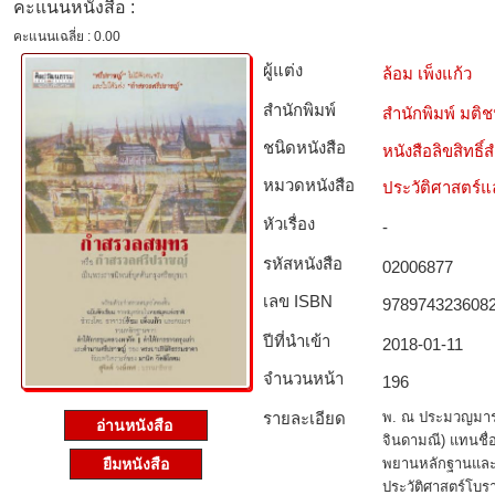
คะแนนหนังสือ :
คะแนนเฉลี่ย : 0.00
ผู้แต่ง
ล้อม เพ็งแก้ว
สำนักพิมพ์
สำนักพิมพ์ มติ
ชนิดหนังสือ­
หนังสือลิขสิทธิ์
หมวดหนังสือ­
ประวัติศาสตร์แล
หัวเรื่อง
-
รหัสหนังสือ­
02006877
เลข ISBN
978974323608
ปีที่นำเข้า
2018-01-11
จำนวนหน้า
196
รายละเอียด
พ. ณ ประมวญมารค
อ่านหนังสือ
จินดามณี) แทนชื่
ยืมหนังสือ
พยานหลักฐานและล
ประวัติศาสตร์โบรา