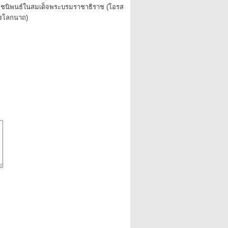
ชนิพนธ์ในสมเด็จพระบรมราชาธิราช (โอรส
รโลกนาถ)