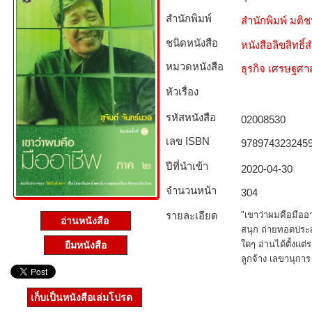
สำนักพิมพ์
สำนักพิมพ์ มติ
ชนิดหนังสือ­
หนังสือลิขสิทธิ์
หมวดหนังสือ­
ธุรกิจ เศรษฐศ
หัวเรื่อง
รหัสหนังสือ­
02008530
เลข ISBN
978974323245
ปีที่นำเข้า
2020-04-30
จำนวนหน้า
304
รายละเอียด
"เขาว่าผมคือมืออา
อ่านหนังสือ
สนุก ถ่ายทอดประส
ใดๆ อ่านได้ตั้งแต่
ยืมหนังสือ
ลูกจ้าง เลขานุกา
เก็บเป็นหนังสือเล่มโปรด