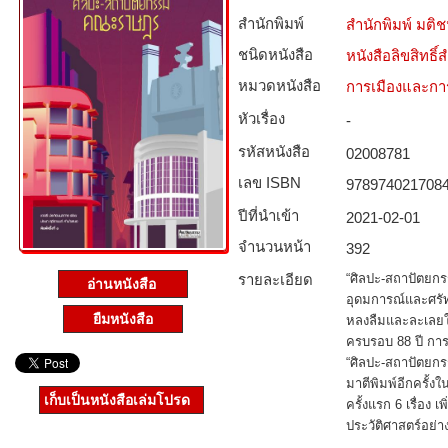
สำนักพิมพ์
สำนักพิมพ์ มติ
ชนิดหนังสือ­
หนังสือลิขสิทธิ์
หมวดหนังสือ­
การเมืองและก
หัวเรื่อง
-
รหัสหนังสือ­
02008781
เลข ISBN
978974021708
ปีที่นำเข้า
2021-02-01
จำนวนหน้า
392
รายละเอียด
“ศิลปะ-สถาปัตยกร
อ่านหนังสือ
อุดมการณ์และศรั
ยืมหนังสือ
หลงลืมและละเลยใ
ครบรอบ 88 ปี การ
“ศิลปะ-สถาปัตยก
มาตีพิมพ์อีกครั้ง
เก็บเป็นหนังสือเล่มโปรด
ครั้งแรก 6 เรื่อง เพ
ประวัติศาสตร์อย่