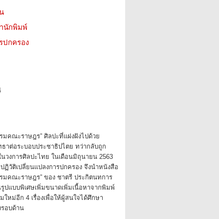
ชน
สำนักพิมพ์
ารปกครอง
4
รมคณะราษฎร” ศิลปะที่แฝงฝังไปด้วย
ทธาต่อระบอบประชาธิปไตย ทว่ากลับถูก
นวงการศิลปะไทย ในเดือนมิถุนายน 2563
ปฏิวัติเปลี่ยนแปลงการปกครอง จึงนำหนังสือ
รรมคณะราษฎร” ของ ชาตรี ประกิตนทการ
ในรูปแบบพิเศษเพิ่มขนาดเพิ่มเนื้อหาจากพิมพ์
ิ่มใหม่อีก 4 เรื่องเพื่อให้ผู้สนใจได้ศึกษา
างรอบด้าน