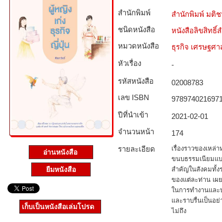
สำนักพิมพ์
สำนักพิมพ์ มติ
ชนิดหนังสือ­
หนังสือลิขสิทธิ์
หมวดหนังสือ­
ธุรกิจ เศรษฐศ
หัวเรื่อง
-
รหัสหนังสือ­
02008783
เลข ISBN
978974021697
ปีที่นำเข้า
2021-02-01
จำนวนหน้า
174
รายละเอียด
เรื่องราวของเหล่
อ่านหนังสือ
ขนบธรรมเนียมแบบ
สำคัญในสังคมทั้ง
ยืมหนังสือ
ของแต่ละท่าน เผยใ
ในการทำงานและบร
และราบรื่นเป็นอย่
เก็บเป็นหนังสือเล่มโปรด
ไม่ถึง