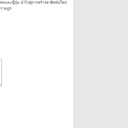
ยและญี่ปุ่น นำไปสู่การสร้างชาติสมัยใหม่
ะราษฎร