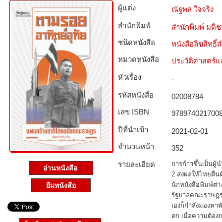
ผู้แต่ง
ณัฐพล ใจจริง
สำนักพิมพ์
สำนักพิมพ์ มติ
ชนิดหนังสือ­
หนังสือลิขสิทธิ์
หมวดหนังสือ­
ประวัติศาสตร์แล
หัวเรื่อง
-
รหัสหนังสือ­
02008784
เลข ISBN
978974021700
ปีที่นำเข้า
2021-02-01
จำนวนหน้า
352
รายละเอียด
การก้าวขึ้นเป็นผู้
อ่านหนังสือ
2 ส่งผลให้ไทยตื่
นักหนังสือพิมพ์ต่
ยืมหนังสือ
รัฐบาลคณะราษฎรได้
เองก็กำลังมองหาพั
ตก เมื่อความต้อง