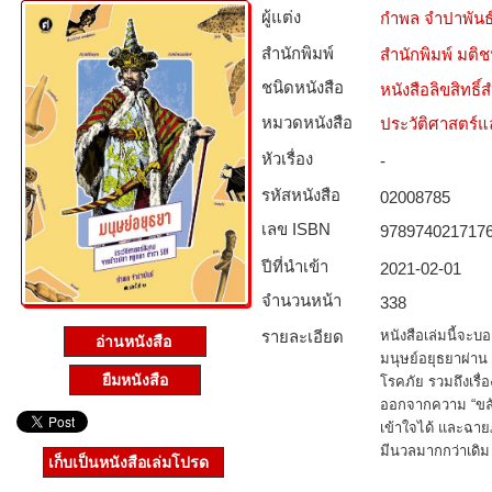
ผู้แต่ง
กำพล จำปาพันธ
สำนักพิมพ์
สำนักพิมพ์ มติ
ชนิดหนังสือ­
หนังสือลิขสิทธิ์
หมวดหนังสือ­
ประวัติศาสตร์แล
หัวเรื่อง
-
รหัสหนังสือ­
02008785
เลข ISBN
978974021717
ปีที่นำเข้า
2021-02-01
จำนวนหน้า
338
รายละเอียด
หนังสือเล่มนี้จะบ
อ่านหนังสือ
มนุษย์อยุธยาผ่าน
ยืมหนังสือ
โรคภัย รวมถึงเรื่
ออกจากความ “ขลัง”
เข้าใจได้ และฉายภ
มีนวลมากกว่าเดิม
เก็บเป็นหนังสือเล่มโปรด