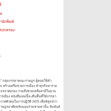
์
ชน
สำนักพิมพ์
ารปกครอง
4
น” กลุ่มภรรยาคณะราษฎร ผู้คอยให้คำ
ใจ สร้างเครือข่ายการเมือง ทำธุรกิจหาราย
ว เจรจาต่อรอง รวมถึงช่วยเหลือสามีในยาม
รเมือง หนังสือเล่มนี้จะคืนพื้นที่ให้ภรรยา
ศตัวตนในการปฏิวัติ 2475 เพื่อพิสูจน์ว่า
ะราษฎรอาศัยหลับนอนร่วมชายคานั้น สัมพันธ์