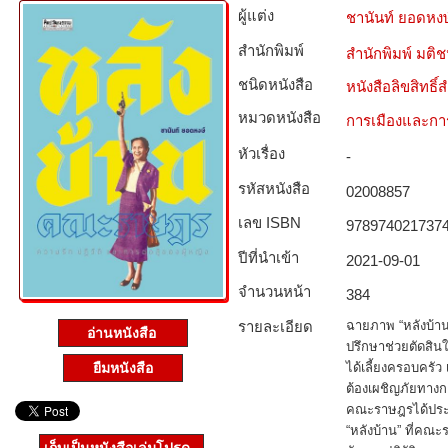
ผู้แต่ง
ชานันท์ ยอดหงษ
สำนักพิมพ์
สำนักพิมพ์ มติ
ชนิดหนังสือ­
หนังสือลิขสิทธิ์
หมวดหนังสือ­
การเมืองและก
หัวเรื่อง
-
รหัสหนังสือ­
02008857
เลข ISBN
978974021737
ปีที่นำเข้า
2021-09-01
จำนวนหน้า
384
รายละเอียด
ฉายภาพ “หลังบ้า
อ่านหนังสือ
ปรึกษาช่วยตัดสิน
ยืมหนังสือ
ได้เลี้ยงครอบครั
ต้องเผชิญภัยทางกา
คณะราษฎรได้ประกา
“หลังบ้าน” ที่คณ