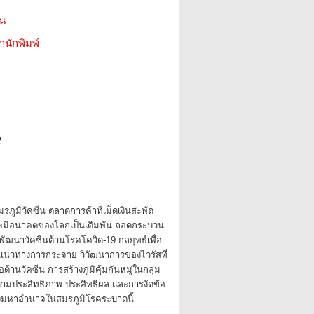
ชน
สำนักพิมพ์
2
มรภูมิวัคซีน ตลาดการค้าที่เม็ดเงินสะพัด
ะมีอนาคตของโลกเป็นเดิมพัน ถอดกระบวน
อพัฒนาวัคซีนต้านโรคโควิด-19 กลยุทธ์เพื่อ
ีน แนวทางการกระจาย วิวัฒนาการของไวรัสที่
อต้านวัคซีน การสร้างภูมิคุ้มกันหมู่ในกลุ่ม
ามประสิทธิภาพ ประสิทธิผล และการงัดข้อ
งมหาอำนาจในสมรภูมิโรคระบาดนี้