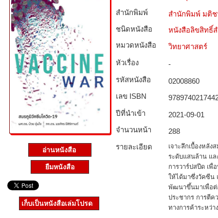
สำนักพิมพ์
สำนักพิมพ์ มติ
ชนิดหนังสือ­
หนังสือลิขสิทธิ์
หมวดหนังสือ­
วิทยาศาสตร์
หัวเรื่อง
-
รหัสหนังสือ­
02008860
เลข ISBN
978974021744
ปีที่นำเข้า
2021-09-01
จำนวนหน้า
288
รายละเอียด
เจาะลึกเบื้องหลังส
อ่านหนังสือ
ระดับแสนล้าน แล
การวาร์ปสปีด เพื่
ยืมหนังสือ
ให้ได้มาซึ่งวัคซ
พัฒนาขึ้นมาเพื่อต่
ประชากร การตีคว
เก็บเป็นหนังสือเล่มโปรด
ทางการค้าระหว่า