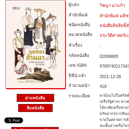
ผู้แต่ง
วิชญา มาแก้ว
สำนักพิมพ์
สำนักพิมพ์ มติ
ชนิดหนังสือ­
หนังสือลิขสิทธิ์
หมวดหนังสือ­
ประวัติศาสตร์แล
หัวเรื่อง
-
รหัสหนังสือ­
02008889
เลข ISBN
978974021734
ปีที่นำเข้า
2021-12-28
จำนวนหน้า
418
รายละเอียด
พาย้อนไปในคริสต์ศ
อ่านหนังสือ
เครือรัฐต่างๆ ทา
ได้อาศัยเครือข่า
ยืมหนังสือ
ทรัพยากรจากดินแดน
ขายในตลาดการค้าใ
ชนชั้นล่างหรือไพ