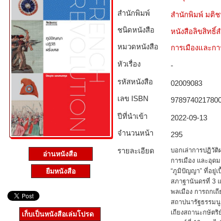
สำนักพิมพ์
สำนักพิมพ์ มติ
ชนิดหนังสือ­
หนังสือลิขสิทธิ์
หมวดหนังสือ­
การเมืองและก
หัวเรื่อง
-
รหัสหนังสือ­
02009083
เลข ISBN
978974021780
ปีที่นำเข้า
2022-09-13
จำนวนหน้า
295
รายละเอียด
บอกเล่าการปฏิวัต
อ่านหนังสือ
การเมือง และอุดมก
“ภูมิปัญญา” ที่อยู
ยืมหนังสือ
สภาฐานันดรที่ 3
พลเมือง การถกเถี
สถาปนารัฐธรรมนูญค
เถียงสถานะกษัตริ
เก็บเป็นหนังสือเล่มโปรด