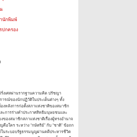
ชน
สำนักพิมพ์
ารปกครอง
0
ิฝรั่งเศสผ่านรากฐานความคิด ปรัชญา
ารณ์ของนักปฏิวัติในประเด็นต่างๆ ทั้ง
่เบื้องหลังการก่อตั้งสภาแห่งชาติของสมาชิก
 และการร่างคำประกาศสิทธิมนุษยชนและ
ยงของสมาชิกสภาแห่งชาติเรื่องผู้ทรงอำนาจ
ือใคร ระหว่าง “กษัตริย์” กับ “ชาติ” ข้อถก
ย์ในระบอบรัฐธรรมนูญผ่านคดีประหารชีวิต