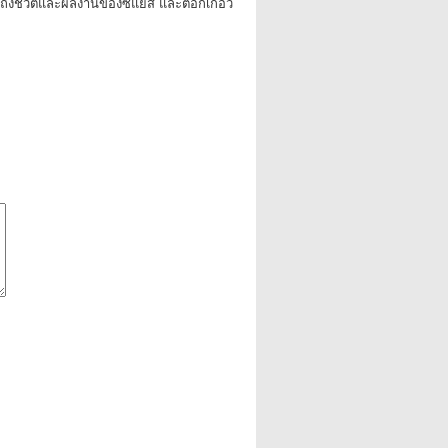
ไปถึงชีวิตและผลงานของซิแยส และต็อกเกอวิ