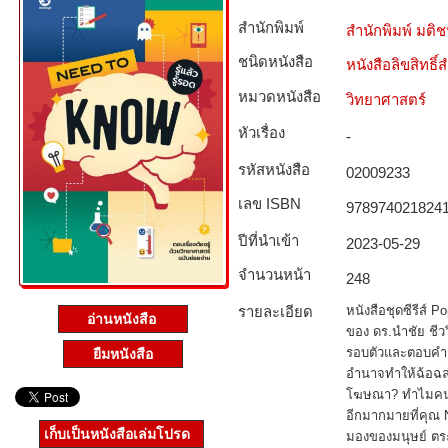
สำนักพิมพ์
สำนักพิมพ์ มติ
ชนิดหนังสือ­
หนังสือลิขสิทธิ์
หมวดหนังสือ­
วิทยาศาสตร์
หัวเรื่อง
-
รหัสหนังสือ­
02009233
เลข ISBN
978974021824
ปีที่นำเข้า
2023-05-29
จำนวนหน้า
248
รายละเอียด
หนังสือชุดซีรีส์
อ่านหนังสือ
ของ ดร.นำชัย ชีว
รอบตัวและตอบคำถา
ยืมหนังสือ
อำนาจทำให้ฉ้อฉ
โฆษณา? ทำไมคนแก
อีกมากมายที่คุณ 
เก็บเป็นหนังสือเล่มโปรด
มองของมนุษย์ ตระหน