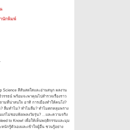
ชน
สำนักพิมพ์
1
 Pop Science สีสันสดใสและอ่านสนุก ผลงาน
วิวรรธน์ พร้อมจะพาคุณไปสำรวจเรื่องราว
มที่น่าสนใจ อาทิ การเมืองทำให้คนโง่?
ล? ลืมทำไม? ทำไมลืม? ทำไมตกหลุมพราง
่ไม่ชอบฟังเพลงวัยรุ่น? ...และความจริง
Need to Know! เพื่อให้เห็นพฤติกรรมและมุม
ักรู้ตัวเองและเข้าใจผู้อื่น ชวนรู้อย่าง