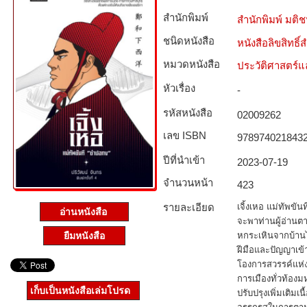
สำนักพิมพ์
สำนักพิมพ์ มติ
ชนิดหนังสือ­
หนังสือลิขสิทธิ์
หมวดหนังสือ­
ประวัติศาสตร์แล
หัวเรื่อง
-
รหัสหนังสือ­
02009262
เลข ISBN
978974021843
ปีที่นำเข้า
2023-07-19
จำนวนหน้า
423
รายละเอียด
เจิ้งเหอ แม่ทัพขั
อ่านหนังสือ
จะพาท่านผู้อ่านตา
ยืมหนังสือ
หกระเหินจากบ้านไ
ฝีมือและปัญญาเข้
โองการสวรรค์แห่
การเมืองทั่วท้องมห
เก็บเป็นหนังสือเล่มโปรด
ปรับปรุงเพิ่มเติม