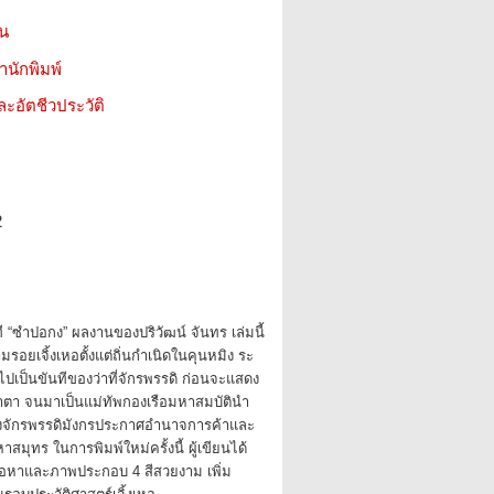
ชน
สำนักพิมพ์
ะอัตชีวประวัติ
2
นที “ซำปอกง” ผลงานของปริวัฒน์ จันทร เล่มนี้
มรอยเจิ้งเหอตั้งแต่ถิ่นกำเนิดในคุนหมิง ระ
ปเป็นขันทีของว่าที่จักรพรรดิ ก่อนจะแสดง
าตา จนมาเป็นแม่ทัพกองเรือมหาสมบัตินำ
งจักรพรรดิมังกรประกาศอำนาจการค้าและ
าสมุทร ในการพิมพ์ใหม่ครั้งนี้ ผู้เขียนได้
เนื้อหาและภาพประกอบ 4 สีสวยงาม เพิ่ม