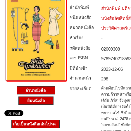
สำนักพิมพ์
สำนักพิมพ์ มติ
ชนิดหนังสือ­
หนังสือลิขสิทธิ์
หมวดหนังสือ­
ประวัติศาสตร์แล
หัวเรื่อง
-
รหัสหนังสือ­
02009308
เลข ISBN
978974021859
ปีที่นำเข้า
2023-12-06
จำนวนหน้า
298
รายละเอียด
ด้วยเงื่อนไขที่ส
อ่านหนังสือ
ความก้าวหน้าหรือ
ยืมหนังสือ
เดิร์นเกิร์ล’ จึงม
เป็นปีที่มีการจัด
พยาบาลไข้ ซึ่งถ
จนถึง พ.ศ. 2478 เ
เก็บเป็นหนังสือเล่มโปรด
“สยามใหม่” ซึ่งซ้อ