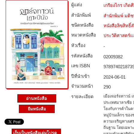
ผู้แต่ง
เกรียงไกร เกิดศิ
สำนักพิมพ์
สำนักพิมพ์ มติ
ชนิดหนังสือ­
หนังสือลิขสิทธิ์
หมวดหนังสือ­
ประวัติศาสตร์แล
หัวเรื่อง
-
รหัสหนังสือ­
02009382
เลข ISBN
978974021873
ปีที่นำเข้า
2024-06-01
จำนวนหน้า
290
รายละเอียด
เมืองจอร์จทาวน์ เ
อ่านหนังสือ
ประเทศมาลาเซีย มี
ยืมหนังสือ
โยงกับการค้าในค
หมู่บ้านเล็กๆ ของ
ความเจริญทางเศรษ
ถิ่นฐาน โดยเฉพา
เก็บเป็นหนังสือเล่มโปรด
ผสานข้ามชาติพันธ