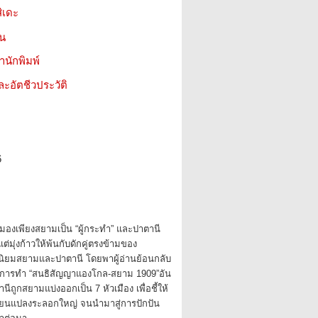
ิเดะ
ชน
สำนักพิมพ์
ะอัตชีวประวัติ
6
ได้มองเพียงสยามเป็น “ผู้กระทำ” และปาตานี
แต่มุ่งก้าวให้พ้นกับดักคู่ตรงข้ามของ
ินิยมสยามและปาตานี โดยพาผู้อ่านย้อนกลับ
การทำ “สนธิสัญญาแองโกล-สยาม 1909”อัน
านีถูกสยามแบ่งออกเป็น 7 หัวเมือง เพื่อชี้ให้
ี่ยนแปลงระลอกใหญ่ จนนำมาสู่การปักปัน