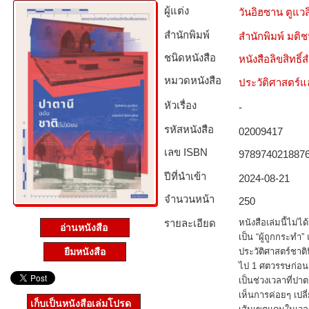
ผู้แต่ง
วันอิฮซาน ตูแวส
สำนักพิมพ์
สำนักพิมพ์ มติ
ชนิดหนังสือ­
หนังสือลิขสิทธิ์
หมวดหนังสือ­
ประวัติศาสตร์แล
หัวเรื่อง
-
รหัสหนังสือ­
02009417
เลข ISBN
978974021887
ปีที่นำเข้า
2024-08-21
จำนวนหน้า
250
รายละเอียด
หนังสือเล่มนี้ไม่
อ่านหนังสือ
เป็น “ผู้ถูกกระทำ” 
ประวัติศาสตร์ชาต
ยืมหนังสือ
ไป 1 ศตวรรษก่อน
เป็นช่วงเวลาที่ปาต
เห็นการค่อยๆ เปล
เก็บเป็นหนังสือเล่มโปรด