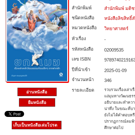
สำนักพิมพ์
สำนักพิมพ์ มติ
ชนิดหนังสือ­
หนังสือลิขสิทธิ์
หมวดหนังสือ­
วิทยาศาสตร์
หัวเรื่อง
-
รหัสหนังสือ­
02009535
เลข ISBN
978974021916
ปีที่นำเข้า
2025-01-09
จำนวนหน้า
346
รายละเอียด
รวบรวมเรื่องเล่า
อ่านหนังสือ
แง่มุมทางวัฒนธรรม
อธิบายและทำความเ
ยืมหนังสือ
น่าทึ่ง ในขณะที่บ
ยังไม่ได้คำตอบหรือ
ปรากฏการณ์ลมฟ้าอ
เก็บเป็นหนังสือเล่มโปรด
ศึกษาต่อไป