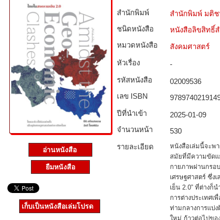
สำนักพิมพ์
สำนักพิมพ์ มติ
ชนิดหนังสือ­
หนังสือลิขสิทธิ์
หมวดหนังสือ­
สังคมศาสตร์
หัวเรื่อง
-
รหัสหนังสือ­
02009536
เลข ISBN
978974021914
ปีที่นำเข้า
2025-01-09
จำนวนหน้า
530
รายละเอียด
หนังสือเล่มนี้จะ
อ่านหนังสือ
สมัยที่มีความขั
กายภาพผ่านกรอบกา
ยืมหนังสือ
เศรษฐศาสตร์ ซึ่งเ
เย็น 2.0” ที่ต่าง
การต่างประเทศเพ
เก็บเป็นหนังสือเล่มโปรด
ท่ามกลางการแบ่งฝั
ใหม่ ก้าวต่อไปขอ