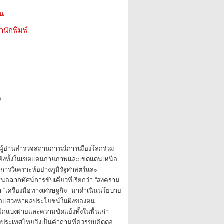
ชน
สำนักพิมพ์
9
พาผู้อ่านสำรวจสถานการณ์การเมืองโลกร่วม
ดแย้งทั้งในเขตแดนกายภาพและเขตแดนเหนือ
รวิเคราะห์อย่างภูมิรัฐศาสตร์และ
สนอฉากทัศน์การขับเคี่ยวที่เรียกว่า “สงคราม
ก็นำ “เครื่องมือทางเศรษฐกิจ” มาดำเนินนโยบาย
ื่อแสวงหาผลประโยชน์ในฝั่งของตน
กแบ่งฝ่ายและความขัดแย้งทั้งในพื้นเก่า-
งประเทศไทยจึงเป็นคำถามที่ควรขบคิดต่อ