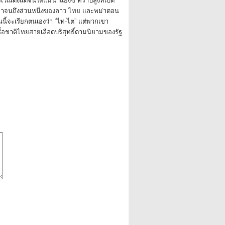
ิเวณตั้งแต่จีนใต้แม่น้ำแยงซี ที่ราบสูงทิเบต
 มาจนถึงส่วนหนึ่งของลาว ไทย และพม่าตอน
นี้จะเรียกตนเองว่า “ไท-ไต” แต่พวกเขา
ชื้อชาติไทยสายเลือดบริสุทธิ์ตามนิยามของรัฐ