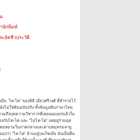
ชน
สำนักพิมพ์
ะอัตชีวประวัติ
2
เมีย, ไท-ไต” ของนิธิ เอียวศรีวงศ์ ที่สำรวจไว้
ที่ยังไม่ใช่ต้นฉบับจริง ทั้งข้อมูลดิบภาษาไทย
วมถึงบทความวิชาการที่เคยเผยแพร่แล้วใน
ข้องกับไท-ไต และ “ไม่ไท-ไต” แต่อยู่ร่วมยุค
ับไทยสยามในภาคกลางและคาบสมุทรมลายู
ตนเองว่า “ไท-ไต” ล้วนอยู่บนโซเมีย อันเป็นผืน