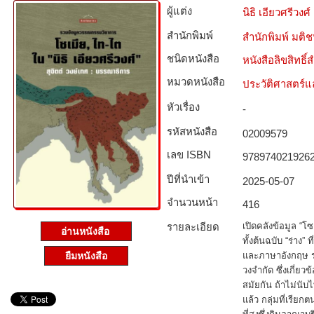
ผู้แต่ง
นิธิ เอียวศรีวงศ์
สำนักพิมพ์
สำนักพิมพ์ มติ
ชนิดหนังสือ­
หนังสือลิขสิทธิ์
หมวดหนังสือ­
ประวัติศาสตร์แล
หัวเรื่อง
-
รหัสหนังสือ­
02009579
เลข ISBN
978974021926
ปีที่นำเข้า
2025-05-07
จำนวนหน้า
416
รายละเอียด
เปิดคลังข้อมูล “โซ
อ่านหนังสือ
ทั้งต้นฉบับ “ร่าง” 
และภาษาอังกฤษ ร
ยืมหนังสือ
วงจำกัด ซึ่งเกี่ยว
สมัยกัน ถ้าไม่น
แล้ว กลุ่มที่เรียก