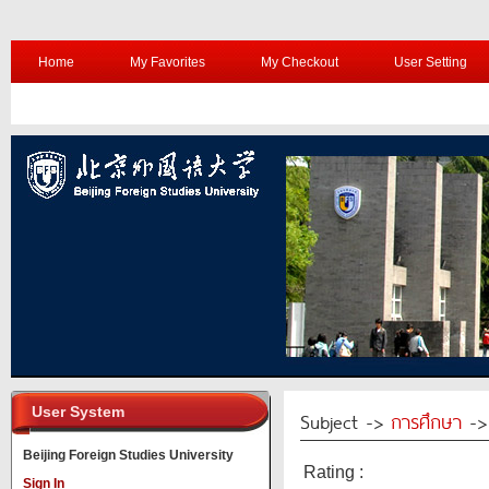
Home
My Favorites
My Checkout
User Setting
User System
Subject ->
การศึกษา
-> 
Beijing Foreign Studies University
Rating :
Sign In