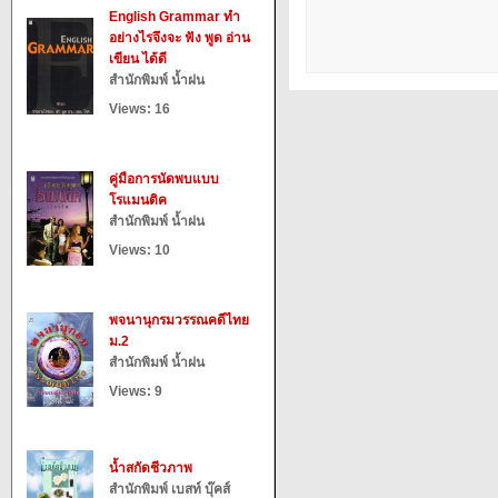
English Grammar ทำ
อย่างไรจึงจะ ฟัง พูด อ่าน
เขียน ได้ดี
สำนักพิมพ์ น้ำฝน
Views: 16
คู่มือการนัดพบแบบ
โรแมนติค
สำนักพิมพ์ น้ำฝน
Views: 10
พจนานุกรมวรรณคดีไทย
ม.2
สำนักพิมพ์ น้ำฝน
Views: 9
น้ำสกัดชีวภาพ
สำนักพิมพ์ เบสท์ บุ๊คส์