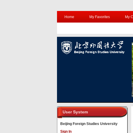
Home
My Favorites
My C
User System
Beijing Foreign Studies University
Sign In