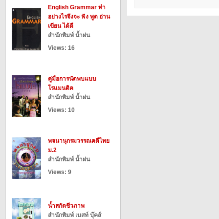
English Grammar ทำ
อย่างไรจึงจะ ฟัง พูด อ่าน
เขียน ได้ดี
สำนักพิมพ์ น้ำฝน
Views: 16
คู่มือการนัดพบแบบ
โรแมนติค
สำนักพิมพ์ น้ำฝน
Views: 10
พจนานุกรมวรรณคดีไทย
ม.2
สำนักพิมพ์ น้ำฝน
Views: 9
น้ำสกัดชีวภาพ
สำนักพิมพ์ เบสท์ บุ๊คส์