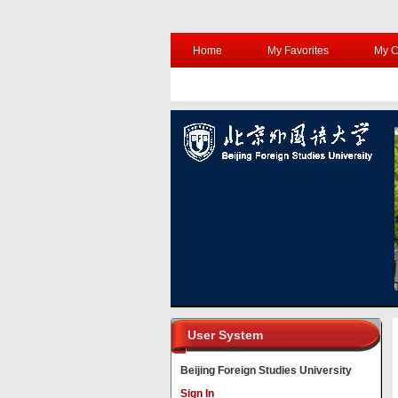
Home
My Favorites
My C
User System
Beijing Foreign Studies University
Sign In