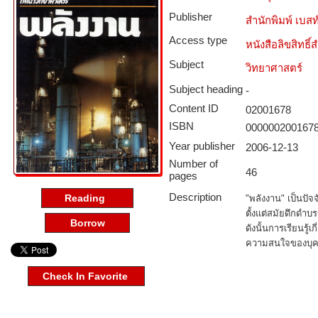
Publisher
สำนักพิมพ์ เบสท์ 
Access type­
หนังสือลิขสิทธิ์
Subject­
วิทยาศาสตร์
Subject heading
-
Content ID­
02001678
ISBN
000000200167
Year publisher
2006-12-13
Number of
46
pages
Description
Reading
"พลังงาน" เป็นปัจ
ตั้งแต่สมัยดึกดำบ
Borrow
ดังนั้นการเรียนรู้เก
ความสนใจของบุคคลท
Check In Favorite