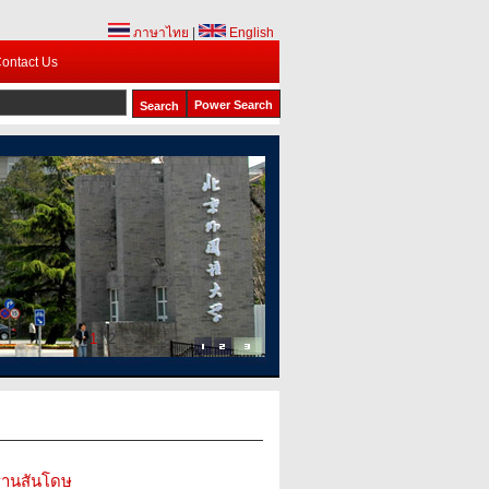
ภาษาไทย
|
English
ontact Us
Power Search
1
2
ฐานสันโดษ