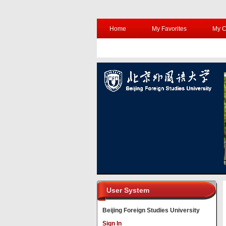
Home
My Favorites
My C
User System
Beijing Foreign Studies University
Sign In