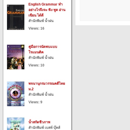
English Grammar ทำ
อย่างไรจึงจะ ฟัง พูด อ่าน
เขียน ได้ดี
สำนักพิมพ์ น้ำฝน
Views: 16
คู่มือการนัดพบแบบ
โรแมนติค
สำนักพิมพ์ น้ำฝน
Views: 10
พจนานุกรมวรรณคดีไทย
ม.2
สำนักพิมพ์ น้ำฝน
Views: 9
น้ำสกัดชีวภาพ
สำนักพิมพ์ เบสท์ บุ๊คส์