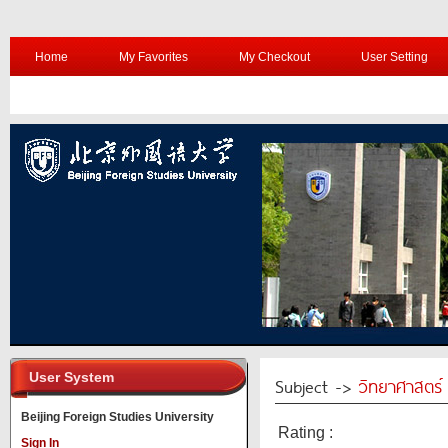
Home
My Favorites
My Checkout
User Setting
User System
Subject ->
วิทยาศาสตร์
Beijing Foreign Studies University
Rating :
Sign In