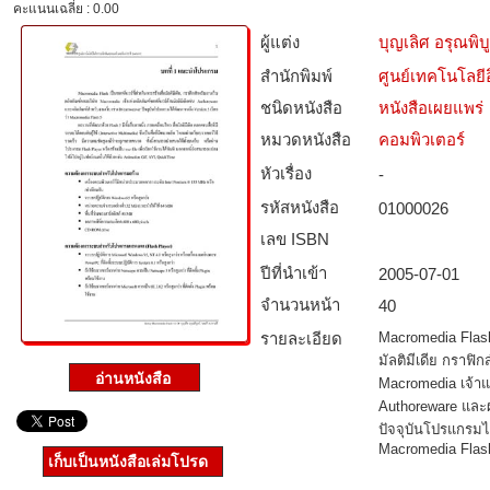
คะแนนเฉลี่ย : 0.00
ผู้แต่ง
บุญเลิศ อรุณพิบู
สำนักพิมพ์
ศูนย์เทคโนโลยี
ชนิดหนังสือ­
หนังสือเผยแพร่
หมวดหนังสือ­
คอมพิวเตอร์
หัวเรื่อง
-
รหัสหนังสือ­
01000026
เลข ISBN
ปีที่นำเข้า
2005-07-01
จำนวนหน้า
40
รายละเอียด
Macromedia Flash 
มัลติมีเดีย กราฟิ
Macromedia เจ้าแห
Authoreware และผ
ปัจจุบันโปรแกรมได
Macromedia Flash
เก็บเป็นหนังสือเล่มโปรด