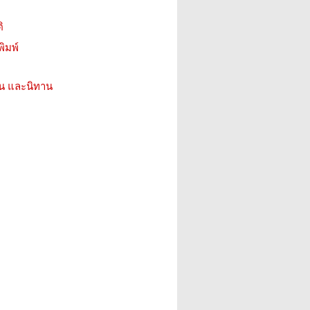
ิ
ิมพ์
่น และนิทาน