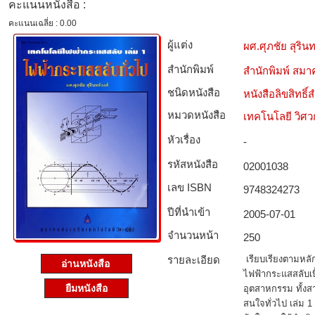
คะแนนหนังสือ :
คะแนนเฉลี่ย : 0.00
ผู้แต่ง
ผศ.ศุภชัย สุรินท
สำนักพิมพ์
สำนักพิมพ์ สมาค
ชนิดหนังสือ­
หนังสือลิขสิทธิ์
หมวดหนังสือ­
เทคโนโลยี วิศ
หัวเรื่อง
-
รหัสหนังสือ­
02001038
เลข ISBN
9748324273
ปีที่นำเข้า
2005-07-01
จำนวนหน้า
250
รายละเอียด
เรียบเรียงตามหลัก
อ่านหนังสือ
ไฟฟ้ากระแสสลับเบ
ยืมหนังสือ
อุตสาหกรรม ทั้งส
สนใจทั่วไป เล่ม 1