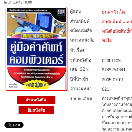
คะแนนเฉลี่ย : 0.00
ผู้แต่ง
ธนพร จินโต
สำนักพิมพ์
สำนักพิมพ์ เอส.พี
ชนิดหนังสือ­
หนังสือลิขสิทธิ์
หมวดหนังสือ­
ทั่วไป
หัวเรื่อง
-
รหัสหนังสือ­
02001109
เลข ISBN
9749254341
ปีที่นำเข้า
2005-07-01
จำนวนหน้า
621
รายละเอียด
ด้วยแหล่งที่มาทุ
อ่านหนังสือ
ได้หลายภาษาตามเ
ยืมหนังสือ
ถ้อยคำต่างเป็นแหล
มากขึ้น ทุกภาษาเ
ขึ้นตามยุคสมัย 
วัฒนธรรมและเทค