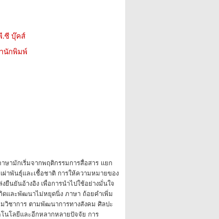
.ซี บุ๊คส์
สำนักพิมพ์
กภาษามักเริ่มจากพฤติกรรมการสื่อสาร แยก
ผ่าพันธุ์และเชื้อชาติ การให้ความหมายของ
่งยืนยันอ้างอิง เพื่อการนำไปใช้อย่างมั่นใจ
กิดและพัฒนาไม่หยุดนิ่ง ภาษา ถ้อยคำเพิ่ม
ตามวิชาการ ตามพัฒนาการทางสังคม ศิลปะ
โนโลยีและอีกหลากหลายปัจจัย การ