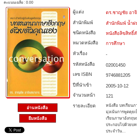
คะแนนเฉลี่ย : 0.00
ผู้แต่ง
ดร.ชาญชัย อาจ
สำนักพิมพ์
สำนักพิมพ์ น้ำฝ
ชนิดหนังสือ­
หนังสือลิขสิทธิ์
หมวดหนังสือ­
การศึกษา
หัวเรื่อง
-
รหัสหนังสือ­
02001450
เลข ISBN
9746881205
ปีที่นำเข้า
2005-10-12
จำนวนหน้า
121
รายละเอียด
หนังสือ บทเรียนภา
อ่านหนังสือ
มุ่งเน้นการพูดคุย
เรียนภาษาอังกฤษม
ยืมหนังสือ
ประกอบไปด้วยบทส
ประจำวัน...