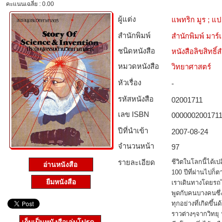
คะแนนเฉลี่ย : 0.00
ผู้แต่ง
แพทริก มูร ; แป
สำนักพิมพ์
สำนักพิมพ์ มาร์เ
ชนิดหนังสือ­
หนังสือลิขสิทธิ์
หมวดหนังสือ­
วิทยาศาสตร์
หัวเรื่อง
-
รหัสหนังสือ­
02001711
เลข ISBN
000000200171
ปีที่นำเข้า
2007-08-24
จำนวนหน้า
97
รายละเอียด
ชีวิตในโลกนี้ได้เป
อ่านหนังสือ
100 ปีที่ผ่านไปก็
ยืมหนังสือ
เราเดินทางโดยรถไฟ
พูดกับคนบางคนซึ่ง
ทุกอย่างที่เกิดขึ้
ราวต่างๆจากวิทยุ ห