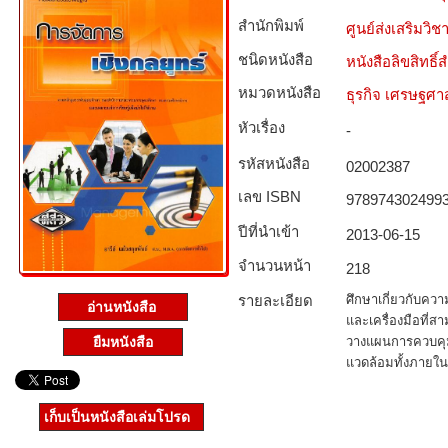
สำนักพิมพ์
ศูนย์ส่งเสริมวิ
ชนิดหนังสือ­
หนังสือลิขสิทธิ์
หมวดหนังสือ­
ธุรกิจ เศรษฐศ
หัวเรื่อง
-
รหัสหนังสือ­
02002387
เลข ISBN
978974302499
ปีที่นำเข้า
2013-06-15
จำนวนหน้า
218
รายละเอียด
ศึกษาเกี่ยวกับคว
อ่านหนังสือ
และเครื่องมือที่
วางแผนการควบคุ
ยืมหนังสือ
แวดล้อมทั้งภาย
เก็บเป็นหนังสือเล่มโปรด