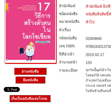
สำนักพิมพ์
สำนักพิมพ์ ยิปซี
ชนิดหนังสือ­
หนังสือลิขสิทธิ์
หมวดหนังสือ­
ทั่วไป
หัวเรื่อง
รหัสหนังสือ­
02004840
เลข ISBN
978616301373
ปีที่นำเข้า
2015-02-17
จำนวนหน้า
193
รายละเอียด
ทุกวันนี้พูดได้ว
อ่านหนังสือ
ไอดอลได้ แค่แสดงคว
ยืมหนังสือ
ถ้าแปลกไม่เหมือนใ
กระแส กดแชร์ กดไ
ไม่ทันข้ามคืนคนที
เก็บเป็นหนังสือเล่มโปรด