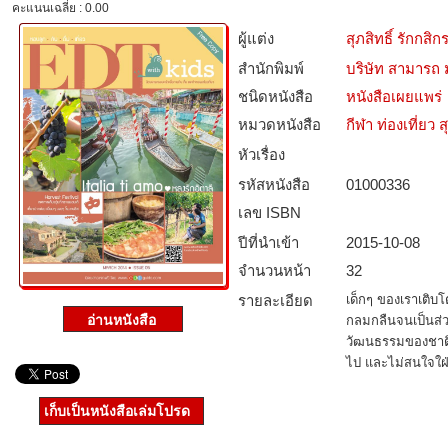
คะแนนเฉลี่ย : 0.00
ผู้แต่ง
สุภสิทธิ์ รักกส
สำนักพิมพ์
บริษัท สามารถ ม
ชนิดหนังสือ­
หนังสือเผยแพร่
หมวดหนังสือ­
กีฬา ท่องเที่ย
หัวเรื่อง
รหัสหนังสือ­
01000336
เลข ISBN
ปีที่นำเข้า
2015-10-08
จำนวนหน้า
32
รายละเอียด
เด็กๆ ของเราเติบ
กลมกลืนจนเป็นส่ว
วัฒนธรรมของชาติอื่
ไป และไม่สนใจใฝ่เ
เก็บเป็นหนังสือเล่มโปรด