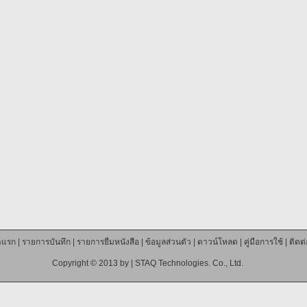
าแรก
|
รายการบันทึก
|
รายการยืมหนังสือ
|
ข้อมูลส่วนตัว
|
ดาวน์โหลด
|
คู่มือการใช้
|
ติดต
Copyright © 2013 by |
STAQ Technologies. Co., Ltd.