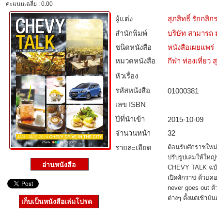
คะแนนเฉลี่ย : 0.00
ผู้แต่ง
สุภสิทธิ์ รักกส
สำนักพิมพ์
บริษัท สามารถ ม
ชนิดหนังสือ­
หนังสือเผยแพร่
หมวดหนังสือ­
กีฬา ท่องเที่ย
หัวเรื่อง
รหัสหนังสือ­
01000381
เลข ISBN
ปีที่นำเข้า
2015-10-09
จำนวนหน้า
32
รายละเอียด
ต้อนรับศักราชใหม
ปรับรูปเล่มให้ใหญ่
CHEVY TALK ฉบับ
เปิดศักราช ด้วยคอ
never goes out ด
ต่างๆ ตั้งแต่เช้ายัน
เก็บเป็นหนังสือเล่มโปรด