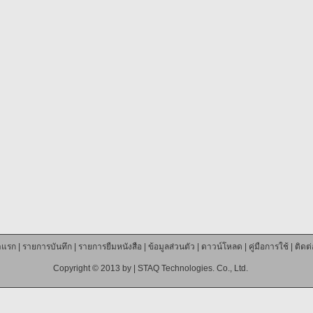
าแรก
|
รายการบันทึก
|
รายการยืมหนังสือ
|
ข้อมูลส่วนตัว
|
ดาวน์โหลด
|
คู่มือการใช้
|
ติดต
Copyright © 2013 by |
STAQ Technologies. Co., Ltd.