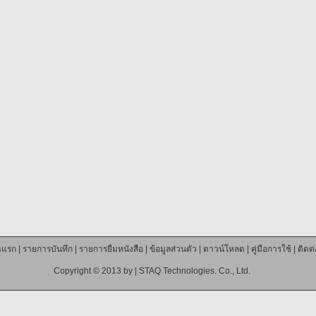
าแรก
|
รายการบันทึก
|
รายการยืมหนังสือ
|
ข้อมูลส่วนตัว
|
ดาวน์โหลด
|
คู่มือการใช้
|
ติดต
Copyright © 2013 by |
STAQ Technologies. Co., Ltd.